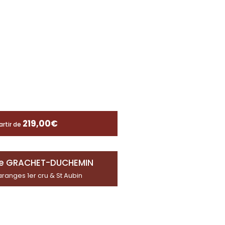
219,00
€
artir de
e GRACHET-DUCHEMIN
anges 1er cru & St Aubin