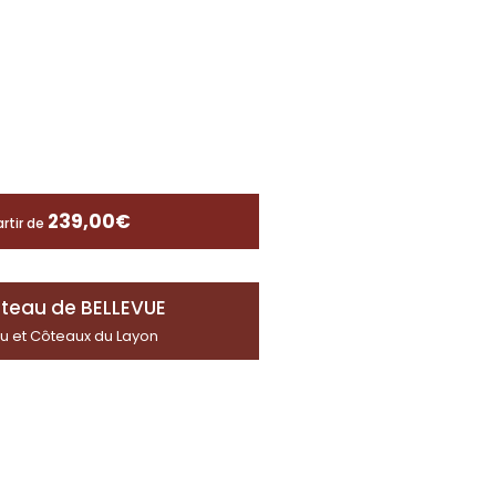
239,00
€
artir de
teau de BELLEVUE
u et Côteaux du Layon