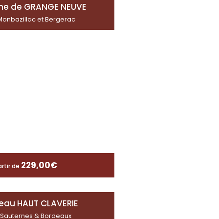
ne de GRANGE NEUVE
onbazillac et Bergerac
229,00
€
artir de
eau HAUT CLAVERIE
Sauternes & Bordeaux