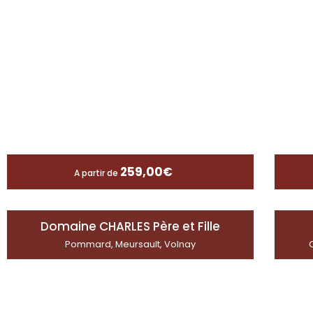
259,00
€
A partir de
Domaine CHARLES Père et Fille
Pommard, Meursault, Volnay