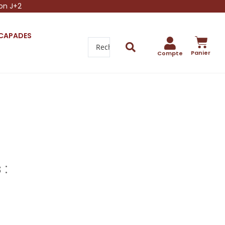
son J+2
SCAPADES
Panier
Compte
 :