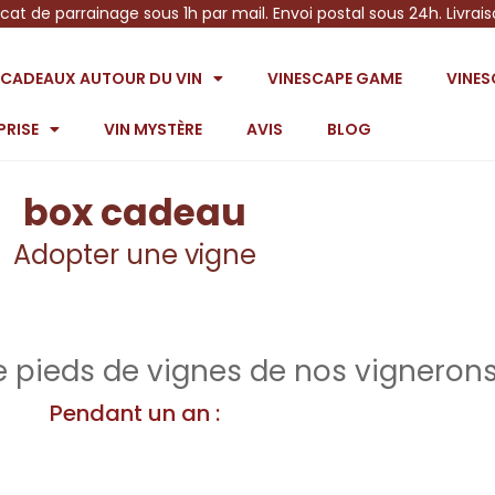
icat de parrainage sous 1h par mail. Envoi postal sous 24h. Livrai
S CADEAUX AUTOUR DU VIN
VINESCAPE GAME
VINE
PRISE
VIN MYSTÈRE
AVIS
BLOG
box cadeau
Adopter une vigne
 pieds de vignes de nos vignerons
Pendant un an :