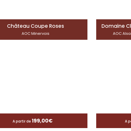
Château Coupe Roses
Domaine Cl
AOC Minervois
AOC Alsa
199,00
€
A partir de
A p