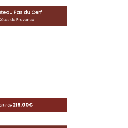
teau Pas du Cerf
Côtes de Provence
219,00
€
artir de