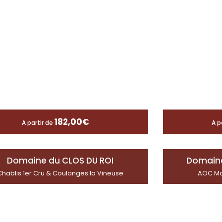
182,00
€
A partir de
A p
Domaine du CLOS DU ROI
Domain
Chablis 1er Cru & Coulanges la Vineuse
AOC Mar