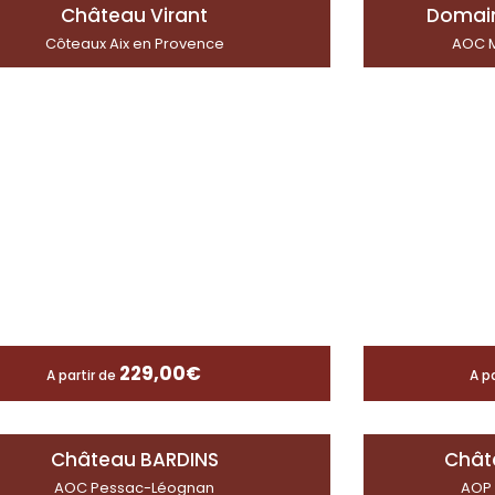
Château Virant
Domai
Côteaux Aix en Provence
AOC M
229,00
€
A partir de
A p
Château BARDINS
Chât
AOC Pessac-Léognan
AOP 