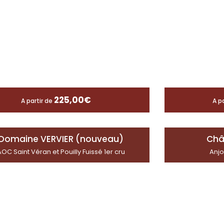
225,00
€
A partir de
A p
Domaine VERVIER (nouveau)
Châ
AOC Saint Véran et Pouilly Fuissé 1er cru
Anjo