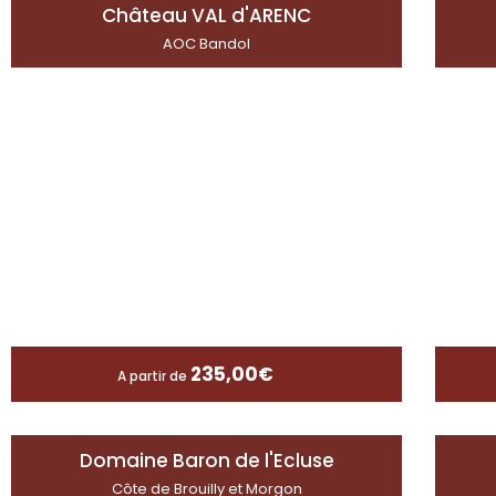
Château VAL d'ARENC
AOC Bandol
235,00
€
A partir de
Domaine Baron de l'Ecluse
Côte de Brouilly et Morgon