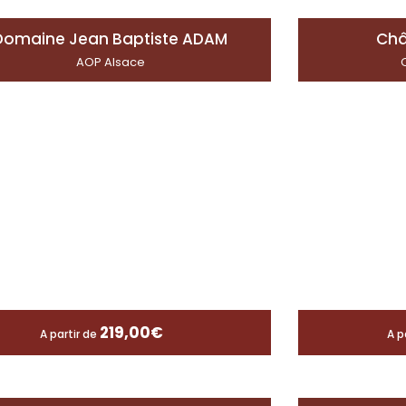
Domaine Jean Baptiste ADAM
Châ
AOP Alsace
219,00
€
A partir de
A p