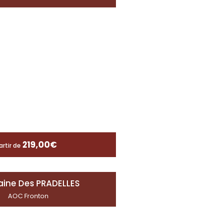
219,00
€
artir de
ine Des PRADELLES
AOC Fronton