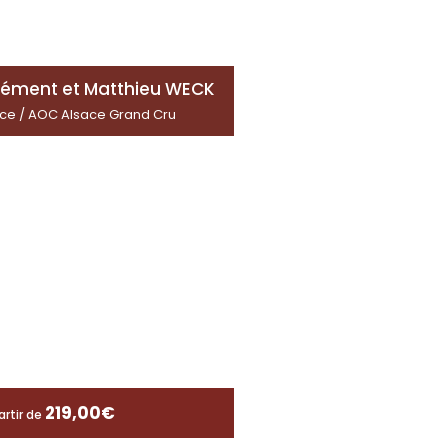
ément et Matthieu WECK
ce / AOC Alsace Grand Cru
219,00
€
artir de