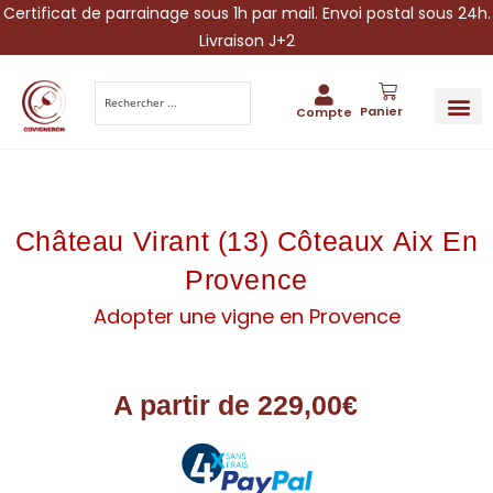
Certificat de parrainage sous 1h par mail. Envoi postal sous 24h.
Livraison J+2
Panier
Compte
PARRAINA
IDÉES CADEAUX AUTOUR DU VIN
VINESCAPE 
OFFRE 
Château Virant (13) Côteaux Aix En
Provence
Adopter une vigne en Provence
A partir de
229,00
€