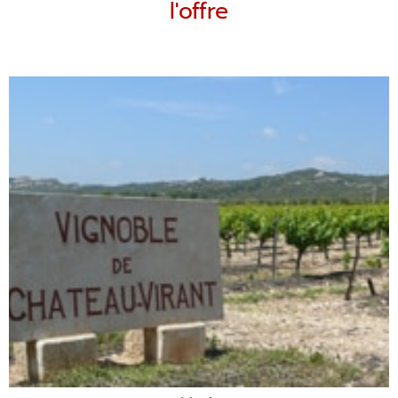
l'offre
Présentation de l’atelier:
Accueil au Domaine.
Présentation de la propriété.
Visite des installations, domaine viticole et moulin à huile.
Découvertes des vins et huiles du Château Virant.
Quand?
Un Samedi de 14 h à 16h30