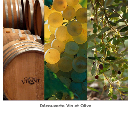
Présentation de l’atelier:
Accueil au Domaine
Analyse sensorielle comparative entre huile d’olive et vin.
Mise en évidence des associations entre les deux permettant de réaliser
les meilleurs accords mets et vins provençaux.
Découverte des produits régionaux.
Remise des bouteilles personnalisées aux participants.
Remise du diplôme de Covigneron.
Quand?
Un samedi après midi courant octobre 14h à 16h30 environ
Découverte Vin et Olive