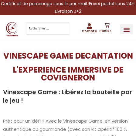
Certificat de parrainage sous 1h par mail. Envoi postal sous 24h.
Livraison J+2
Panier
Compte
PARRAINA
IDÉES CADEAUX AUTOUR DU VIN
VINESCAPE 
OFFRE 
VINESCAPE GAME DECANTATION
L'EXPERIENCE IMMERSIVE DE
COVIGNERON
Vinescape Game : Libérez la bouteille par
le jeu !
Prêt pour un défi ? Avec le Vinescape Game, en version
authentique ou gourmande (avec son kit apéritif 100 %