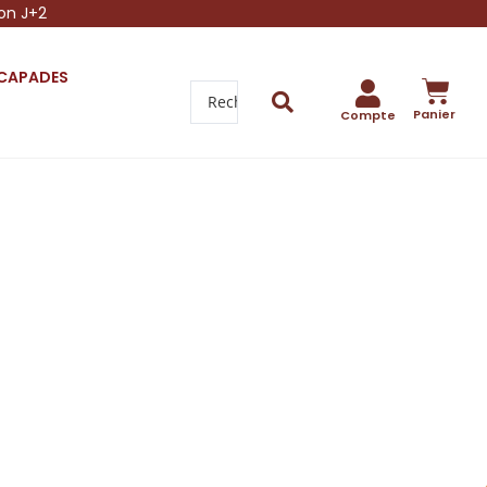
son J+2
SCAPADES
Panier
Compte