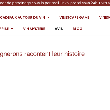
icat de parrainage sous 1h par mail. Envoi postal sous 24h. Livrai
S CADEAUX AUTOUR DU VIN
VINESCAPE GAME
VINE
PRISE
VIN MYSTÈRE
AVIS
BLOG
gnerons racontent leur histoire