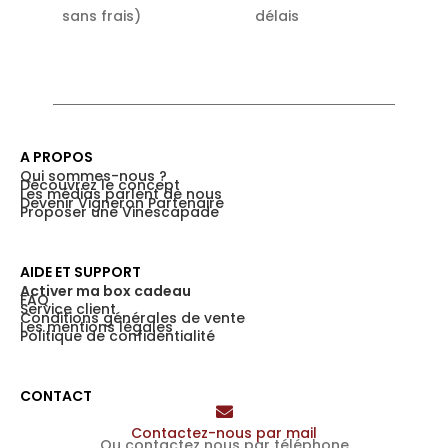
sans frais)
délais
A PROPOS
Qui sommes-nous ?
Découvrez le concept
Les médias parlent de nous
Devenir Vigneron Partenaire
Proposer une Vinescapade
AIDE ET SUPPORT
Activer ma box cadeau
FAQ
Service client
Conditions générales de vente
Les mentions légales
Politique de confidentialité
CONTACT
Contactez-nous par mail
Ou contactez nous par téléphone