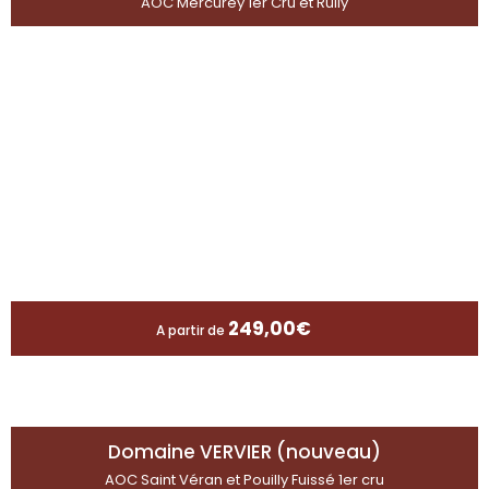
AOC Mercurey 1er Cru et Rully
249,00
€
A partir de
Domaine VERVIER (nouveau)
AOC Saint Véran et Pouilly Fuissé 1er cru