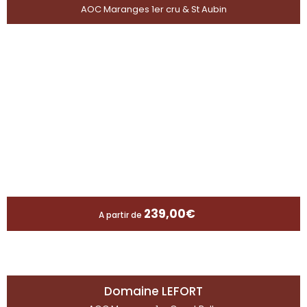
AOC Maranges 1er cru & St Aubin
239,00
€
A partir de
Domaine LEFORT