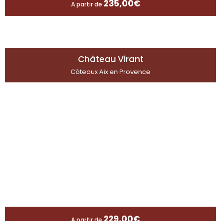
235,00
€
A partir de
Château Virant
Côteaux Aix en Provence
229,00
€
A partir de