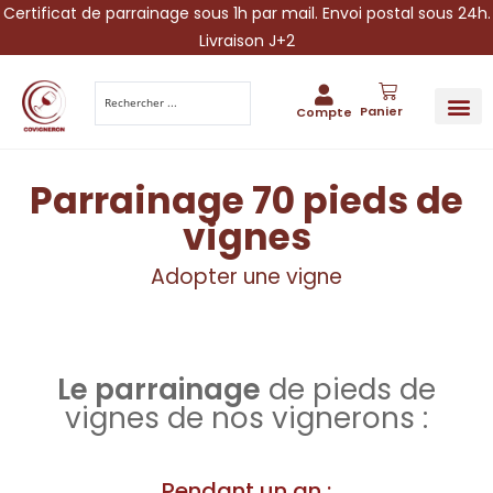
Certificat de parrainage sous 1h par mail. Envoi postal sous 24h.
Livraison J+2
Panier
Compte
PARRAINA
IDÉES CADEAUX AUTOUR DU VIN
VINESCAPE 
OFFRE 
Parrainage 70 pieds de
vignes
Adopter une vigne
Le parrainage
de pieds de
vignes de nos vignerons :
Pendant un an :