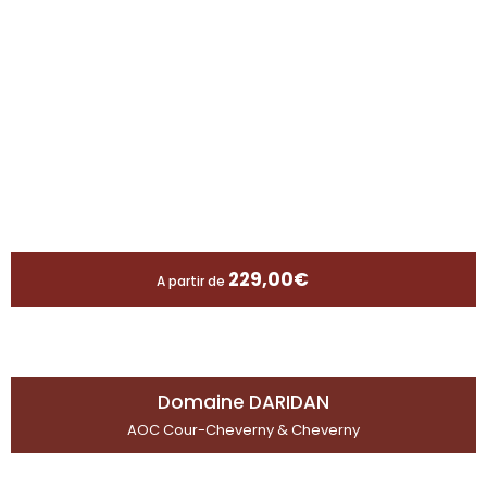
229,00
€
A partir de
Domaine DARIDAN
AOC Cour-Cheverny & Cheverny