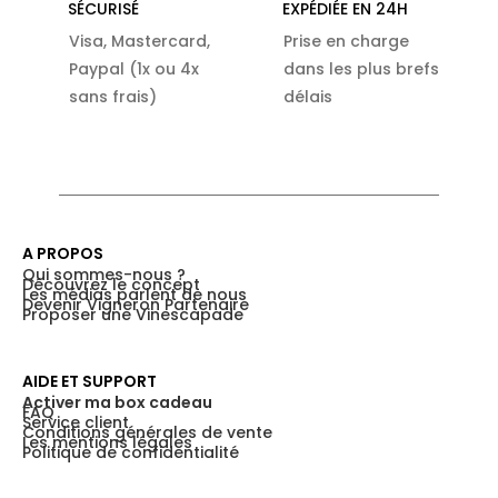
SÉCURISÉ
EXPÉDIÉE EN 24H
Visa, Mastercard,
Prise en charge
Paypal (1x ou 4x
dans les plus brefs
sans frais)
délais
A PROPOS
Qui sommes-nous ?
Découvrez le concept
Les médias parlent de nous
Devenir Vigneron Partenaire
Proposer une Vinescapade
AIDE ET SUPPORT
Activer ma box cadeau
FAQ
Service client
Conditions générales de vente
Les mentions légales
Politique de confidentialité