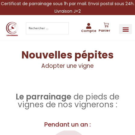
Certificat de parrainage sous 1h par mail. Envoi postal sous 24h.
Livraison J+2
Panier
Compte
PARRAINA
IDÉES CADEAUX AUTOUR DU VIN
VINESCAPE 
OFFRE 
Nouvelles pépites
Adopter une vigne
Le parrainage
de pieds de
vignes de nos vignerons :
Pendant un an :