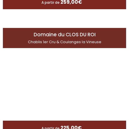
259,00
€
A partir de
Domaine du CLOS DU ROI
Chablis 1er Cru & Coulanges la Vineuse
225,00
€
A partir de