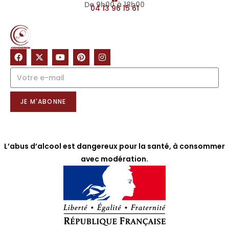
De 9h00 à 18h00
04 13 96 15 61
NOTRE NEWSLETTER
JE M'ABONNE
L’abus d’alcool est dangereux pour la santé, à consommer
avec modération.