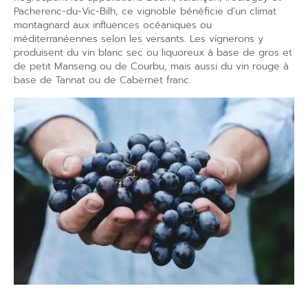
Pacherenc-du-Vic-Bilh, ce vignoble bénéficie d’un climat
montagnard aux influences océaniques ou
méditerranéennes selon les versants. Les
vignerons
y
produisent du
vin blanc
sec ou liquoreux à base de gros et
de petit Manseng ou de Courbu, mais aussi du
vin rouge
à
base de Tannat ou de Cabernet franc.