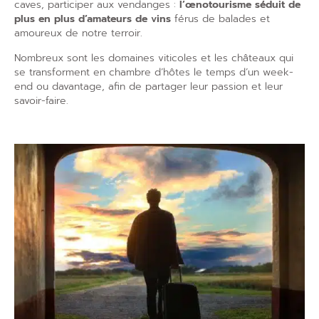
caves
, participer aux
vendanges
:
l’
œnotourisme
séduit de
plus en plus d’
amateurs de vins
férus de
balades
et
amoureux de notre
terroir
.
Nombreux sont les
domaines viticoles
et les
châteaux
qui
se transforment en
chambre d’hôtes
le temps d’un
week-
end
ou davantage, afin de partager leur passion et leur
savoir-faire.