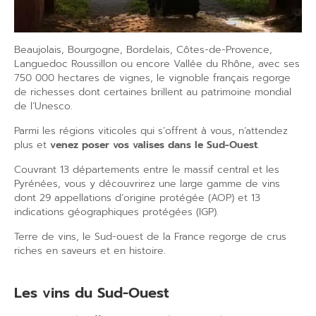
Beaujolais
,
Bourgogne
,
Bordelais
,
Côtes-de-Provence
,
Languedoc Roussillon
ou encore
Vallée du Rhône
, avec ses
750 000
hectares de vignes
, le
vignoble français
regorge
de richesses dont certaines brillent au
patrimoine mondial
de l’Unesco.
Parmi les
régions viticoles
qui s’offrent à vous, n’attendez
plus et
venez poser vos valises dans le Sud-Ouest
.
Couvrant 13 départements entre le massif central et les
Pyrénées, vous y découvrirez une large
gamme de vins
dont 29
appellations d’origine
protégée (
AOP
) et 13
indications géographiques protégées (
IGP
).
Terre de vins
, le Sud-ouest de la France regorge de
crus
riches en saveurs et en histoire.
Les vins du
Sud-Ouest