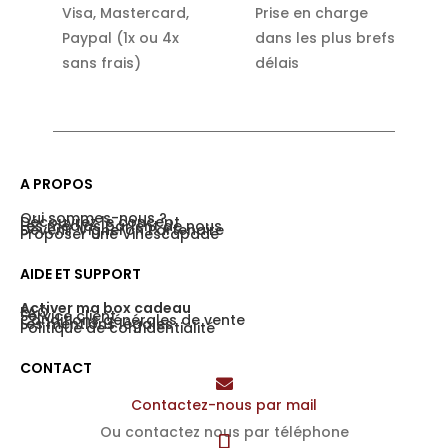
Visa, Mastercard,
Prise en charge
Paypal (1x ou 4x
dans les plus brefs
sans frais)
délais
A PROPOS
Qui sommes-nous ?
Découvrez le concept
Les médias parlent de nous
Devenir Vigneron Partenaire
Proposer une Vinescapade
AIDE ET SUPPORT
Activer ma box cadeau
FAQ
Service client
Conditions générales de vente
Les mentions légales
Politique de confidentialité
CONTACT
Contactez-nous par mail
Ou contactez nous par téléphone