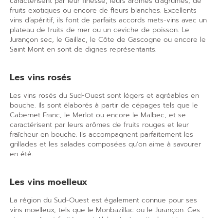
caractérisent par leur
finesse
, leurs arômes d’agrumes, de
fruits exotiques ou encore de fleurs blanches. Excellents
vins d’apéritif, ils font de parfaits
accords mets-vins
avec un
plateau de fruits de mer ou un ceviche de poisson. Le
Jurançon sec, le Gaillac, le Côte de Gascogne ou encore le
Saint Mont en sont de dignes représentants.
Les vins rosés
Les vins rosés du Sud-Ouest sont légers et agréables en
bouche. Ils sont élaborés à partir de cépages tels que le
Cabernet
Franc, le Merlot ou encore le Malbec, et se
caractérisent par leurs
arômes
de fruits rouges et leur
fraîcheur en bouche. Ils accompagnent parfaitement les
grillades et les salades composées qu’on aime à savourer
en été.
Les vins moelleux
La région du Sud-Ouest est également connue pour ses
vins
moelleux
, tels que le Monbazillac ou le Jurançon. Ces