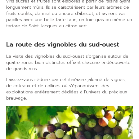
vins sucrés et fruités sont élaborés à partir de raisins ayant
longuement mûris. Ils se caractérisent par leurs arômes de
fruits confits, de miel ou encore d’abricot, et raviront vos
papilles
avec une belle tarte tatin, un foie gras ou même un
tartare de Saint-Jacques au citron vert.
La
route des vignobles
du sud-ouest
La visite des vignobles
du sud-ouest s’organise autour de
quatre zones bien distinctes offrant chacune la découverte
de
grands vins
.
Laissez-vous séduire par cet
itinéraire
jalonné de
vignes
,
de
coteaux
et de
collines
où s’épanouissent des
exploitations
entièrement dédiées à l’
univers
du précieux
breuvage.