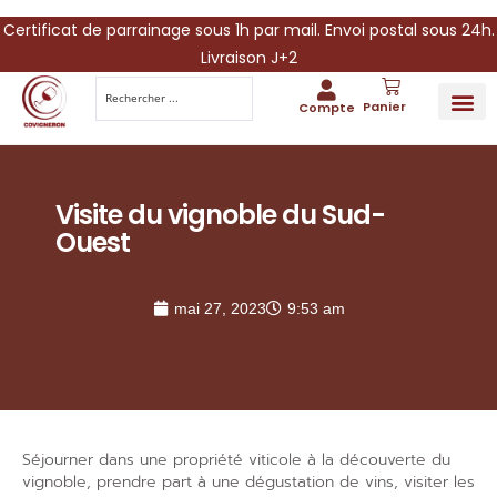
Certificat de parrainage sous 1h par mail. Envoi postal sous 24h.
Livraison J+2
Panier
Compte
PARRAINA
IDÉES CADEAUX AUTOUR DU VIN
VINESCAPE 
OFFRE 
Visite du vignoble du Sud-
Ouest
mai 27, 2023
9:53 am
Séjourner dans une
propriété viticole
à la
découverte du
vignoble
, prendre part à une
dégustation de vins
,
visiter les