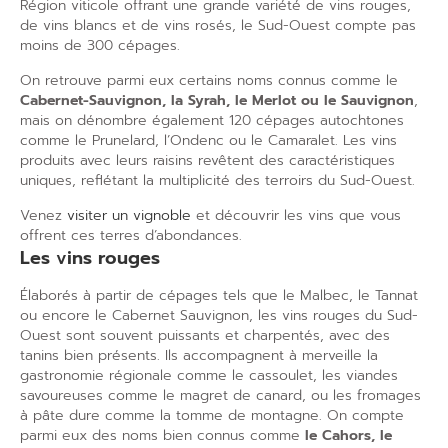
Région viticole
offrant une grande variété de
vins
rouges
,
de
vins blancs
et de
vins rosés
, le Sud-Ouest compte pas
moins de 300
cépages
.
On retrouve parmi eux certains noms connus comme le
Cabernet-Sauvignon
, la
Syrah
, le
Merlot
ou le
Sauvignon
,
mais on dénombre également 120 cépages autochtones
comme le Prunelard, l’Ondenc ou le Camaralet. Les vins
produits avec leurs
raisins
revêtent des caractéristiques
uniques, reflétant la multiplicité des
terroirs
du Sud-Ouest.
Venez
visiter un vignoble
et
découvrir les vins
que vous
offrent ces terres d’abondances.
Les vins rouges
Élaborés à partir de cépages tels que le Malbec, le Tannat
ou encore le Cabernet Sauvignon, les vins rouges du Sud-
Ouest sont souvent puissants et charpentés, avec des
tanins bien présents. Ils accompagnent à merveille la
gastronomie
régionale comme le cassoulet, les viandes
savoureuses comme le magret de canard, ou les
fromages
à pâte dure comme la tomme de montagne. On compte
parmi eux des noms bien connus comme
le Cahors, le