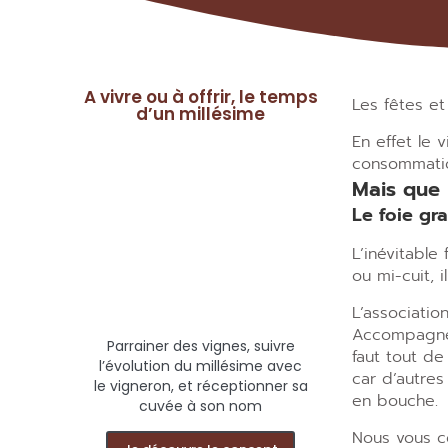
A vivre ou à offrir, le temps
Les fêtes et
d’un millésime
En effet le 
consommatio
Mais que 
Le foie gr
L’inévitable 
ou mi-cuit, i
L’associatio
Accompagné u
Parrainer des vignes, suivre
faut tout d
l’évolution du millésime avec
car d’autres
le vigneron, et réceptionner sa
en bouche.
cuvée à son nom
Nous vous co