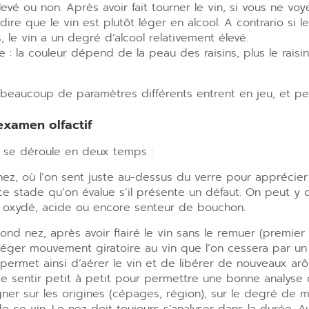
élevé ou non. Après avoir fait tourner le vin, si vous ne v
dire que le vin est plutôt léger en alcool. A contrario si 
, le vin a un degré d’alcool relativement élevé.
: la couleur dépend de la peau des raisins, plus le raisin 
beaucoup de paramètres différents entrent en jeu, et peu
’examen olfactif
 se déroule en deux temps :
ez, où l
’
on sent juste au-dessus du verre pour apprécier
ce stade qu
’
on évalue s
’
il présente un défaut. On peut y
, oxydé, acide ou encore senteur de bouchon.
ond nez, après avoir flairé le vin sans le remuer (premier 
léger mouvement giratoire au vin que l
’
on cessera par un
rmet ainsi d’aérer le vin et de libérer de nouveaux arôm
e sentir petit à petit pour permettre une bonne analyse 
ner sur les origines (cépages, région), sur le degré de 