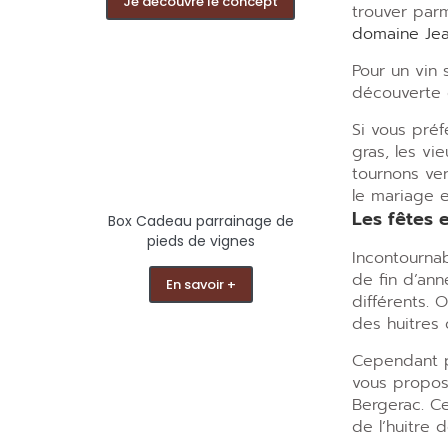
Je découvre le concept
trouver par
domaine Je
Pour un vin 
découverte d
Si vous préf
gras, les vi
tournons ve
le mariage 
Les fêtes e
Box Cadeau parrainage de
pieds de vignes
Incontournab
de fin d’ann
En savoir +
différents. 
des huitres 
Cependant p
vous propos
Bergerac. Ce
de l’huitre 