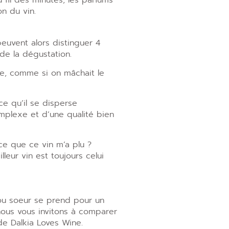
 fil des minutes, les parfums
on du vin.
euvent alors distinguer 4
 de la dégustation.
he, comme si on mâchait le
ce qu’il se disperse
mplexe et d’une qualité bien
ce que ce vin m’a plu ?
lleur vin est toujours celui
 ou soeur se prend pour un
nous vous invitons à comparer
e Dalkia Loves Wine.