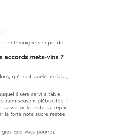
e !
omme en témoigne son pic de
s accords mets-vins ?
ons, qu’il soit poêlé, en bloc,
quel il sera servi à table.
ation souvent plébiscitée. Il
desservir le reste du repas,
ar la forte note sucré restée
ie gras que vous pourrez