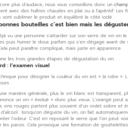
ncore plus d’audace, nous vous conseillons donc un
cham
ment avec des huîtres chaudes en plat ou à l
’
apéritif. Les f
ont sublimer le produit et équilibré le côté iodé.
 bonnes bouteilles c’est bien mais les déguster
éjà vu une personne s
’
attarder sur son verre de vin en le
es puis humer le doux parfum qui s
’
en dégage avant de 
Cela peut paraître compliqué, mais juste en apparence
ne les trois grandes étapes de dégustation du vin.
rd : l’examen visuel
hnique pour désigner la couleur du vin est « la robe ». 
oses :
une manière générale, plus le vin blanc est transparent, pl
nonce un vin « évolué » donc plus vieux. L
’
orangé peut au
s vins rouges partent plus souvent d’un violet sobre et év
d’alcool : lorsqu
’
on déguste du vin, on fait automatiqueme
nter l’odeur. C
’
est en reposant le verre que l
’
on peut voi
ur les parois. Cela provoque une formation de gouttelettes