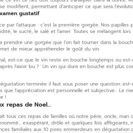
de ce vin. Le nez doit toujours s
’
analyser dans la durée. Au
 se modifient, permettant d
’
anticiper ce que sera l’évoluti
’examen gustatif
par l’attaque : c’est la première gorgée. Nos papilles p
cidité, le sucré, le salé et l’amer. Toutes se mélangent lors
va prendre une gorgée que l’on fait tourner dans la bouc
ermet de mieux appréhender le goût du vin.
final, est-ce que le vin reste en bouche longtemps ou est-
près l’avoir bu ?
Un vin qui dure en bouche est plus co
dégustation terminée il faut vous poser une question: est-
s que l’appréciation est personnelle et subjective.
Le mei
e !
x repas de Noel…
aît tous ces repas de familles où notre père, oncle, mari
enommé… exaspérant, drôle et quelques fois affligeants, 
nces familiales aux 10 pires emmerdeurs en dégustation d