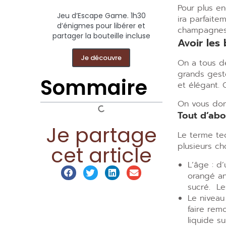
Pour plus e
Jeu d’Escape Game. 1h30
ira parfaite
d’énigmes pour libérer et
champagnes v
partager la bouteille incluse
Avoir les
Je découvre
On a tous d
grands gest
Sommaire
et élégant. 
On vous don
Tout d’abo
Je partage
Le terme tec
plusieurs ch
cet article
L’âge : d
’
orangé an
sucré. Le
Le niveau 
faire remo
liquide s