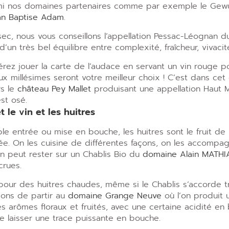
mi nos domaines partenaires comme par exemple le Gewu
an Baptise Adam
.
sec, nous vous conseillons l’appellation Pessac-Léognan 
’un très bel équilibre entre complexité, fraîcheur, vivaci
érez jouer la carte de l’audace en servant un vin rouge
eux millésimes seront votre meilleur choix ! C’est dans ce
rs le
château Pey Mallet
produisant une appellation Haut 
est osé.
t le vin et les huitres
le entrée ou mise en bouche, les huitres sont le fruit de
ée. On les cuisine de différentes façons, on les accomp
On peut rester sur un Chablis Bio du
domaine Alain MATHI
crues.
our des huitres chaudes, même si le Chablis s’accorde t
ons de partir au
domaine Grange Neuve
où l’on produit u
s arômes floraux et fruités, avec une certaine acidité en
de laisser une trace puissante en bouche.