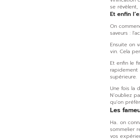
vinification 
se révèlent,
Et enfin l
On commence 
saveurs : l’a
Ensuite on 
vin. Cela p
Et enfin le 
rapidement a
supérieure.
Une fois la 
N’oubliez pa
qu’on préfèr
Les fameu
Ha.. on conn
sommelier r
vos expérie