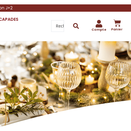
son J+2
SCAPADES
Panier
Compte