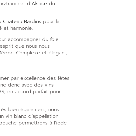
rztraminer d
’
Alsace
du
du
Château Bardins
pour la
té et harmonie.
 pour accompagner du foie
t esprit que nous nous
Médoc. Complexe et élégant,
 mer par excellence des fêtes
agne donc avec des vins
AS
, en accord parfait pour
rès bien également, nous
n vin blanc d’appellation
 bouche permettrons à l’iode