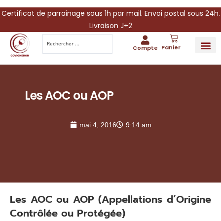
Certificat de parrainage sous 1h par mail. Envoi postal sous 24h.
Livraison J+2
Panier
Compte
PARRAINA
IDÉES CADEAUX AUTOUR DU VIN
VINESCAPE 
OFFRE 
Les AOC ou AOP
mai 4, 2016
9:14 am
Les AOC ou AOP (Appellations d’Origine
Contrôlée ou Protégée)