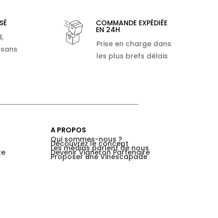
SÉ
COMMANDE EXPÉDIÉE
EN 24H
,
Prise en charge dans
 sans
les plus brefs délais
A PROPOS
Qui sommes-nous ?
Découvrez le concept
Les médias parlent de nous
te
Devenir Vigneron Partenaire
Proposer une Vinescapade