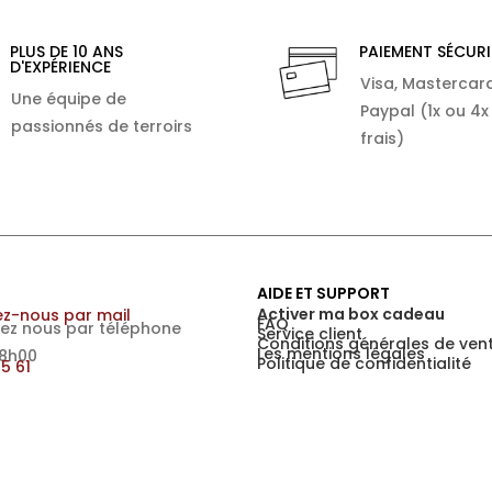
PLUS DE 10 ANS
PAIEMENT SÉCURI
D'EXPÉRIENCE
Visa, Mastercard
Une équipe de
Paypal (1x ou 4x
passionnés de terroirs
frais)
AIDE ET SUPPORT
Activer ma box cadeau
z-nous par mail
FAQ
ez nous par téléphone
Service client
Conditions générales de ven
Les mentions légales
18h00
Politique de confidentialité
15 61