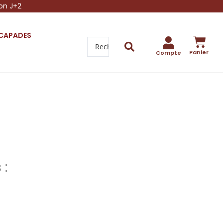
son J+2
SCAPADES
Panier
Compte
 :