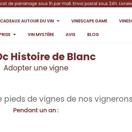
icat de parrainage sous 1h par mail. Envoi postal sous 24h. Livrai
S CADEAUX AUTOUR DU VIN
VINESCAPE GAME
VINE
PRISE
VIN MYSTÈRE
AVIS
BLOG
Oc Histoire de Blanc
Adopter une vigne
 pieds de vignes de nos vignerons
Pendant un an :