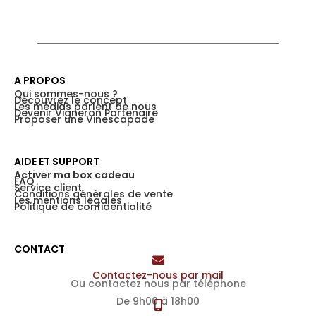
A PROPOS
Qui sommes-nous ?
Découvrez le concept
Les médias parlent de nous
Devenir Vigneron Partenaire
Proposer une Vinescapade
AIDE ET SUPPORT
Activer ma box cadeau
FAQ
Service client
Conditions générales de vente
Les mentions légales
Politique de confidentialité
CONTACT
Contactez-nous par mail
Ou contactez nous par téléphone
De 9h00 à 18h00