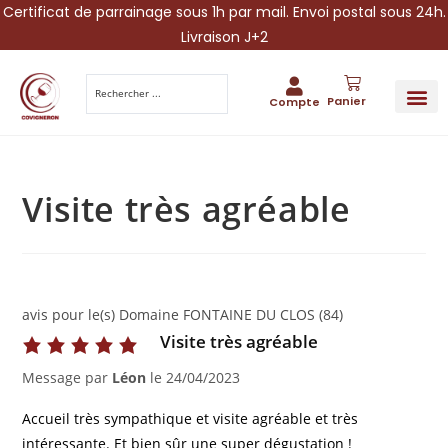
Certificat de parrainage sous 1h par mail. Envoi postal sous 24h.
Livraison J+2
Panier
Compte
PARRAINA
IDÉES CADEAUX AUTOUR DU VIN
VINESCAPE 
OFFRE 
Visite très agréable
avis pour le(s) Domaine FONTAINE DU CLOS (84)
Visite très agréable
Message par
Léon
le
24/04/2023
Accueil très sympathique et visite agréable et très
intéressante. Et bien sûr une super dégustation !