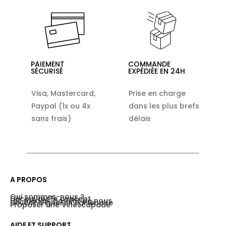
PAIEMENT
COMMANDE
SÉCURISÉ
EXPÉDIÉE EN 24H
Visa, Mastercard,
Prise en charge
Paypal (1x ou 4x
dans les plus brefs
sans frais)
délais
A PROPOS
Qui sommes-nous ?
Découvrez le concept
Les médias parlent de nous
Devenir Vigneron Partenaire
Proposer une Vinescapade
AIDE ET SUPPORT