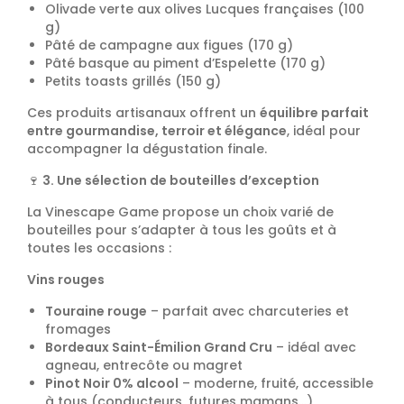
Olivade verte aux olives Lucques françaises (100
g)
Pâté de campagne aux figues (170 g)
Pâté basque au piment d’Espelette (170 g)
Petits toasts grillés (150 g)
Ces produits artisanaux offrent un
équilibre parfait
entre gourmandise, terroir et élégance
, idéal pour
accompagner la dégustation finale.
🍷
3. Une sélection de bouteilles d’exception
La Vinescape Game propose un choix varié de
bouteilles pour s’adapter à tous les goûts et à
toutes les occasions :
Vins rouges
Touraine rouge
– parfait avec charcuteries et
fromages
Bordeaux Saint-Émilion Grand Cru
– idéal avec
agneau, entrecôte ou magret
Pinot Noir 0% alcool
– moderne, fruité, accessible
à tous (conducteurs, futures mamans…)