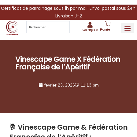
Certificat de parrainage sous 1h par mail. Envoi postal sous 24h.
Livraison J+2
Panier
Compte
PARRAINA
IDÉES CADEAUX AUTOUR DU VIN
VINESCAPE 
OFFRE 
Vinescape Game X Fédération
Française de l’Apéritif
février 23, 2026
11:13 pm
🥂
Vinescape Game & Fédération