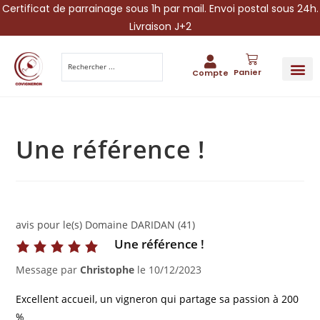
Certificat de parrainage sous 1h par mail. Envoi postal sous 24h.
Livraison J+2
Panier
Compte
PARRAINA
IDÉES CADEAUX AUTOUR DU VIN
VINESCAPE 
OFFRE 
Une référence !
avis pour le(s) Domaine DARIDAN (41)
Une référence !
Message par
Christophe
le
10/12/2023
Excellent accueil, un vigneron qui partage sa passion à 200
%