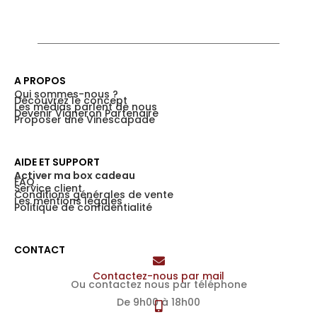
A PROPOS
Qui sommes-nous ?
Découvrez le concept
Les médias parlent de nous
Devenir Vigneron Partenaire
Proposer une Vinescapade
AIDE ET SUPPORT
Activer ma box cadeau
FAQ
Service client
Conditions générales de vente
Les mentions légales
Politique de confidentialité
CONTACT
Contactez-nous par mail
Ou contactez nous par téléphone
De 9h00 à 18h00