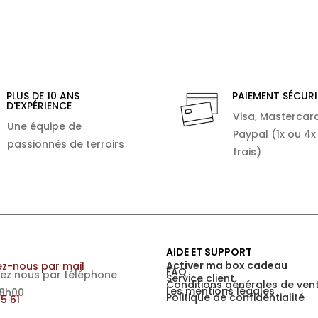
PLUS DE 10 ANS
PAIEMENT SÉCURI
D'EXPÉRIENCE
Visa, Mastercard
Une équipe de
Paypal (1x ou 4x
passionnés de terroirs
frais)
AIDE ET SUPPORT
Activer ma box cadeau
z-nous par mail
FAQ
ez nous par téléphone
Service client
Conditions générales de ven
Les mentions légales
18h00
Politique de confidentialité
15 61