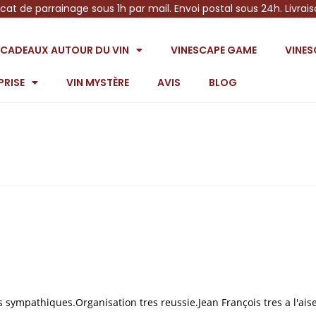
icat de parrainage sous 1h par mail. Envoi postal sous 24h. Livrai
S CADEAUX AUTOUR DU VIN
VINESCAPE GAME
VINE
PRISE
VIN MYSTÈRE
AVIS
BLOG
sympathiques.Organisation tres reussie.Jean François tres a l'ais