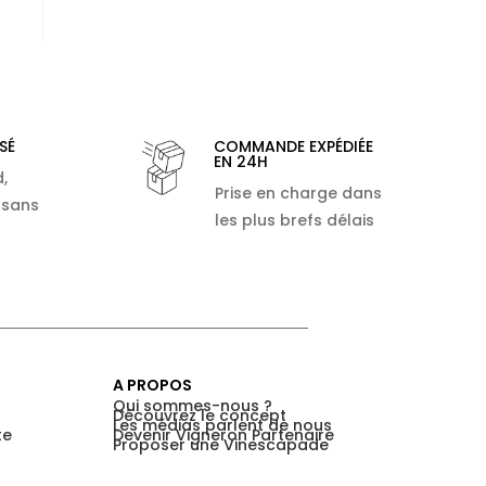
SÉ
COMMANDE EXPÉDIÉE
EN 24H
,
Prise en charge dans
 sans
les plus brefs délais
A PROPOS
Qui sommes-nous ?
Découvrez le concept
Les médias parlent de nous
te
Devenir Vigneron Partenaire
Proposer une Vinescapade