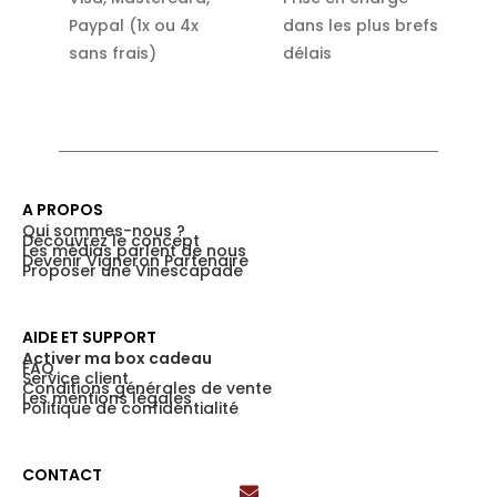
Paypal (1x ou 4x
dans les plus brefs
sans frais)
délais
A PROPOS
Qui sommes-nous ?
Découvrez le concept
Les médias parlent de nous
Devenir Vigneron Partenaire
Proposer une Vinescapade
AIDE ET SUPPORT
Activer ma box cadeau
FAQ
Service client
Conditions générales de vente
Les mentions légales
Politique de confidentialité
CONTACT