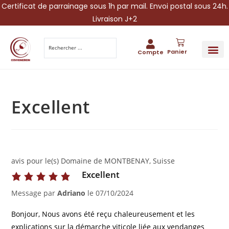
Certificat de parrainage sous 1h par mail. Envoi postal sous 24h.
Livraison J+2
Panier
Compte
PARRAINA
IDÉES CADEAUX AUTOUR DU VIN
VINESCAPE 
OFFRE 
Excellent
avis pour le(s) Domaine de MONTBENAY, Suisse
Excellent
Message par
Adriano
le
07/10/2024
Bonjour, Nous avons été reçu chaleureusement et les
explications sur la démarche viticole liée aux vendanges