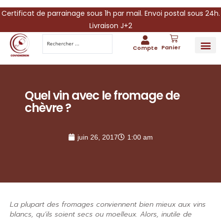
Certificat de parrainage sous 1h par mail. Envoi postal sous 24h.
Livraison J+2
Panier
Compte
PARRAINA
IDÉES CADEAUX AUTOUR DU VIN
VINESCAPE 
OFFRE 
Quel vin avec le fromage de
chèvre ?
juin 26, 2017
1:00 am
La plupart des fromages conviennent bien mieux aux vins
blancs, qu’ils soient secs ou moelleux. Alors, inutile de