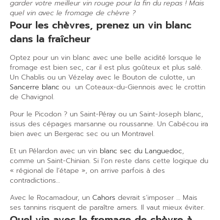
garder votre meilleur vin rouge pour la fin du repas ! Mais
quel vin avec le fromage de chèvre ?
Pour les chèvres, prenez un vin blanc
dans la fraîcheur
Optez pour un vin blanc avec une belle acidité lorsque le
fromage est bien sec, car il est plus goûteux et plus salé.
Un Chablis ou un Vézelay avec le Bouton de culotte, un
Sancerre blanc
ou un Coteaux-du-Giennois avec le crottin
de Chavignol.
Pour le Picodon ? un Saint-Péray ou un Saint-Joseph blanc,
issus des cépages marsanne ou roussanne. Un Cabécou ira
bien avec un Bergerac sec ou un Montravel.
Et un Pélardon avec un vin
blanc sec du Languedoc
,
comme un Saint-Chinian. Si l’on reste dans cette logique du
« régional de l’étape », on arrive parfois à des
contradictions…
Avec le Rocamadour, un
Cahors
devrait s’imposer … Mais
ses tannins risquent de paraître amers. Il vaut mieux éviter.
Quel vin avec le fromage de chèvre à