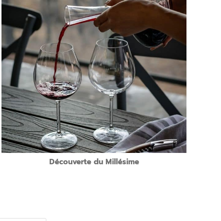
Présentation de l’atelier:
Accueil au Domaine.
Initiation à la dégustation du vin (ou aux assemblage des vins).
Remise de vos bouteilles millésimées étiquetées à votre nom
et de votre diplôme de Covigneron.
Quand?
Un samedi 1ère quinzaine décembre de 14h à 17h
Découverte du Millésime