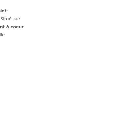
int-
 Situé sur
ont à coeur
lle