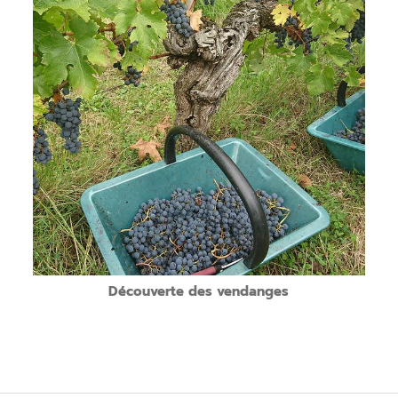
Présentation de l’atelier:
Accueil au Domaine.
Départ en vigne pour une initiation participative à la cueillette
des raisins.
Repas des vendangeurs avec accords mets et vins de la
propriété.
Retour en cave pour une présentation commentée de la
vinification par le vigneron.
(*) Une participation financière pourra être demandé à la
personne accompagnante.
Quand?
Un samedi courant septembre de 9h30 à 17h
Découverte des vendanges