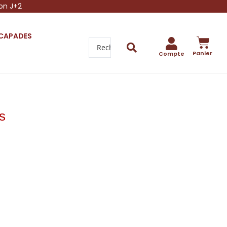
son J+2
SCAPADES
Panier
Compte
s