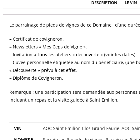
DESCRIPTION
LE VIN
Le parrainage de pieds de vignes de ce Domaine, d’une durée 
– Certificat de covigneron.
– Newsletters « Mes Ceps de Vigne ».
– Invitation
à tous
les ateliers « découverte »
(voir les dates)
.
– Cuvée personnelle étiquetée au nom du bénéficiaire, (une bou
« Découverte » prévu à cet effet.
– Diplôme de Covigneron.
Remarque : une participation sera demandée aux personnes 
incluant un repas et la visite guidée à Saint Emilion.
VIN
AOC Saint Emilion Clos Grand Faurie
,
AOC Sain
NOMBRE
Parrainage 3 pieds de vignes
,
Parrainage 6 pi