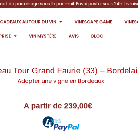
icat de parrainage sous 1h par mail. Envoi postal sous 24h. Livrai
S CADEAUX AUTOUR DU VIN
VINESCAPE GAME
VINE
PRISE
VIN MYSTÈRE
AVIS
BLOG
au Tour Grand Faurie (33) – Bordelai
Adopter une vigne en Bordeaux
A partir de
239,00
€