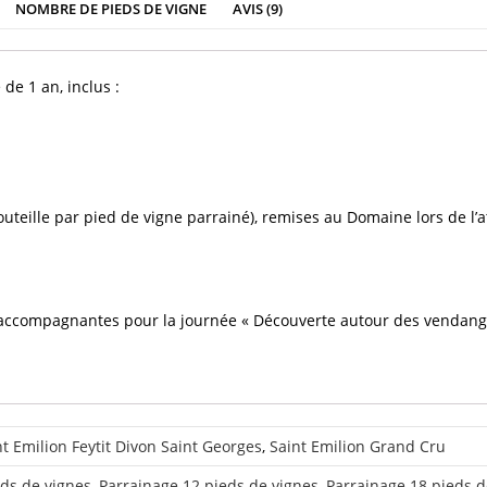
NOMBRE DE PIEDS DE VIGNE
AVIS (9)
de 1 an, inclus :
teille par pied de vigne parrainé), remises au Domaine lors de l’a
accompagnantes pour la journée « Découverte autour des vendang
t Emilion Feytit Divon Saint Georges
,
Saint Emilion Grand Cru
eds de vignes
,
Parrainage 12 pieds de vignes
,
Parrainage 18 pieds d