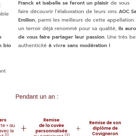
Franck et Isabelle se feront un plaisir
de vous
t
faire découvrir l’élaboration de leurs vins
AOC Sa
oble
Emilion
, parmi les meilleurs de cette appellation.
un terroir déjà renommé pour sa qualité,
ils aur
e
de vous faire partager leur passion
. Une très be
n bio
authenticité
à vivre sans modération !
ant
Pendant un an :
iers
Remise
Remise de son
te » au
de la cuvée
diplôme de
vec le
personnalisée
Covigneron
(1)
(2)