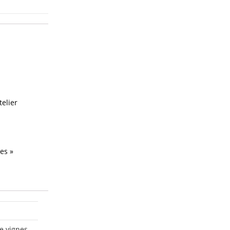
telier
es »
e vignes
,