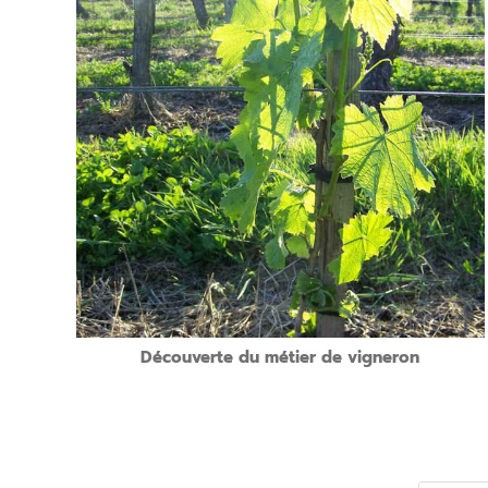
Présentation de l’atelier:
Accueil au Domaine.
Présentation de l’appellation, de son terroir, de ses cépages.
Découverte en vigne des travaux du vigneron en cette saison.
Retour au domaine et dégustation des vins.
Quand?
Un samedi de 14h à 17h
Découverte du métier de vigneron