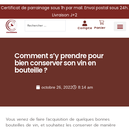
Certificat de parrainage sous 1h par mail. Envoi postal sous 24h.
Livraison J+2
Panier
Compte
PARRAINA
IDÉES CADEAUX AUTOUR DU VIN
VINESCAPE 
OFFRE 
Comment s’y prendre pour
bien conserver son vin en
bouteille ?
octobre 26, 2022
8:14 am
Vous venez de faire l
’
acquisition de quelques bonnes
bouteilles de vin, et souhaitez les conserver de manière