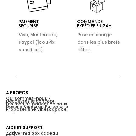
PAIEMENT
COMMANDE
SÉCURISÉ
EXPÉDIÉE EN 24H
Visa, Mastercard,
Prise en charge
Paypal (1x ou 4x
dans les plus brefs
sans frais)
délais
A PROPOS
Qui sommes-nous ?
Découvrez le concept
Les médias parlent de nous
Devenir Vigneron Partenaire
Proposer une Vinescapade
AIDE ET SUPPORT
Activer ma box cadeau