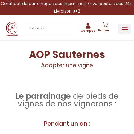
Certificat de parrainage sous 1h par mail. Envoi postal sous 24h.
Livraison J+2
Panier
Compte
PARRAINA
IDÉES CADEAUX AUTOUR DU VIN
VINESCAPE 
OFFRE 
AOP Sauternes
Adopter une vigne
Le parrainage
de pieds de
vignes de nos vignerons :
Pendant un an :