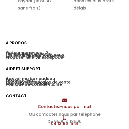
Paypal (1x ou 4x
dans les plus brefs
sans frais)
délais
A PROPOS
Qui sommes-nous ?
Découvrez le concept
Les médias parlent de nous
Devenir Vigneron Partenaire
Proposer une Vinescapade
AIDE ET SUPPORT
Activer ma box cadeau
FAQ
Service client
Conditions générales de vente
Les mentions légales
Politique de confidentialité
CONTACT
Contactez-nous par mail
Ou contactez nous par téléphone
De 9h00 à 18h00
04 13 96 15 61