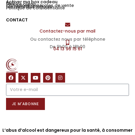
Activer ma box cadeau
FAQ
Service client
Conditions générales de vente
Les mentions légales
Politique de confidentialité
CONTACT
Contactez-nous par mail
Ou contactez nous par téléphone
De 9h00 à 18h00
04 13 96 15 61
NOTRE NEWSLETTER
JE M'ABONNE
L’abus d’alcool est dangereux pour la santé, à consommer