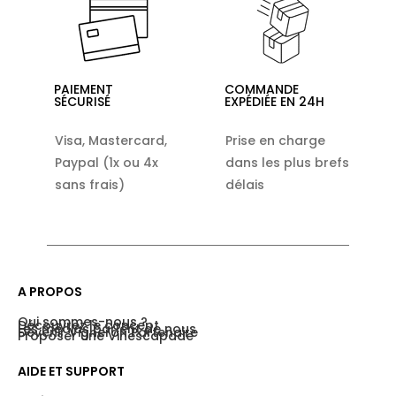
PAIEMENT
COMMANDE
SÉCURISÉ
EXPÉDIÉE EN 24H
Visa, Mastercard,
Prise en charge
Paypal (1x ou 4x
dans les plus brefs
sans frais)
délais
A PROPOS
Qui sommes-nous ?
Découvrez le concept
Les médias parlent de nous
Devenir Vigneron Partenaire
Proposer une Vinescapade
AIDE ET SUPPORT