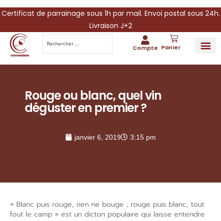
Certificat de parrainage sous 1h par mail. Envoi postal sous 24h.
Livraison J+2
Panier
Compte
PARRAINA
IDÉES CADEAUX AUTOUR DU VIN
VINESCAPE 
OFFRE 
Rouge ou blanc, quel vin
déguster en premier ?
janvier 6, 2019
3:15 pm
« Blanc puis rouge, rien ne bouge ; rouge puis blanc, tout
fout le camp » est un dicton populaire qui laisse entendre