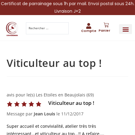
Certificat de parrainage sous 1h par mail. Envoi postal sous 24h.
Livraison J+2
Panier
Compte
PARRAINA
IDÉES CADEAUX AUTOUR DU VIN
VINESCAPE 
OFFRE 
Viticulteur au top !
avis pour le(s) Les Etoiles en Beaujolais (69)
Viticulteur au top !
Message par
Jean Louis
le
11/12/2017
Super accueil et convivialité, atelier très très
intérressant...et viticulteur au top...!! A refaire....