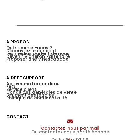
A PROPOS
Qui sommes-nous ?
Découvrez le concept
Les médias parlent de nous
Devenir Vigneron Partenaire
Proposer une Vinescapade
AIDE ET SUPPORT
Activer ma box cadeau
FAQ
Service client
Conditions générales de vente
Les mentions légales
Politique de confidentialité
CONTACT
Contactez-nous par mail
Ou contactez nous par téléphone
De 9h00 à 18h00