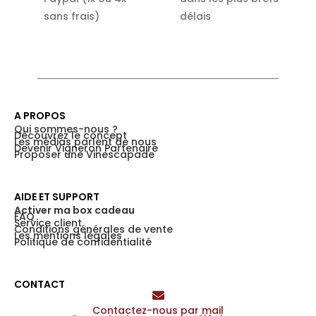
sans frais)
délais
A PROPOS
Qui sommes-nous ?
Découvrez le concept
Les médias parlent de nous
Devenir Vigneron Partenaire
Proposer une Vinescapade
AIDE ET SUPPORT
Activer ma box cadeau
FAQ
Service client
Conditions générales de vente
Les mentions légales
Politique de confidentialité
CONTACT
Contactez-nous par mail