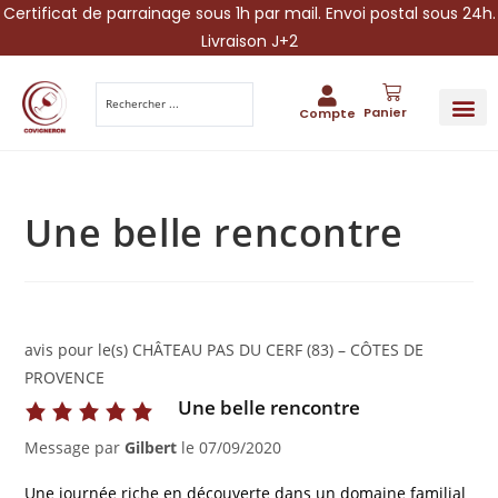
Certificat de parrainage sous 1h par mail. Envoi postal sous 24h.
Livraison J+2
Panier
Compte
PARRAINA
IDÉES CADEAUX AUTOUR DU VIN
VINESCAPE 
OFFRE 
Une belle rencontre
avis pour le(s) CHÂTEAU PAS DU CERF (83) – CÔTES DE
PROVENCE
Une belle rencontre
Message par
Gilbert
le
07/09/2020
Une journée riche en découverte dans un domaine familial