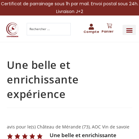
Certificat de parrainage sous 1h par mail. Envoi postal sous 24h.
Livraison J+2
Panier
Compte
PARRAINA
IDÉES CADEAUX AUTOUR DU VIN
VINESCAPE 
OFFRE 
Une belle et
enrichissante
expérience
avis pour le(s) Château de Mérande (73), AOC Vin de savoie
Une belle et enrichissante