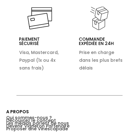
PAIEMENT
COMMANDE
SÉCURISÉ
EXPÉDIÉE EN 24H
Visa, Mastercard,
Prise en charge
Paypal (1x ou 4x
dans les plus brefs
sans frais)
délais
A PROPOS
Qui sommes-nous ?
Découvrez le concept
Les médias parlent de nous
Devenir Vigneron Partenaire
Proposer une Vinescapade