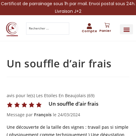
Certificat de parrainage sous 1h par mail. Envoi postal sous 24h.
Livraison J+2
Panier
Compte
PARRAINA
IDÉES CADEAUX AUTOUR DU VIN
VINESCAPE 
OFFRE 
Un souffle d’air frais
avis pour le(s) Les Etoiles En Beaujolais (69)
Un souffle d’air frais
Message par
François
le
24/03/2024
Une découverte de la taille des vignes : travail pas si simple
( physiquement comme techniquement ) Une dégustation