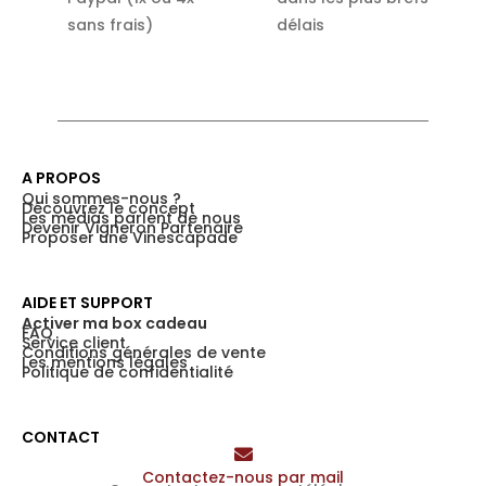
sans frais)
délais
A PROPOS
Qui sommes-nous ?
Découvrez le concept
Les médias parlent de nous
Devenir Vigneron Partenaire
Proposer une Vinescapade
AIDE ET SUPPORT
Activer ma box cadeau
FAQ
Service client
Conditions générales de vente
Les mentions légales
Politique de confidentialité
CONTACT
Contactez-nous par mail