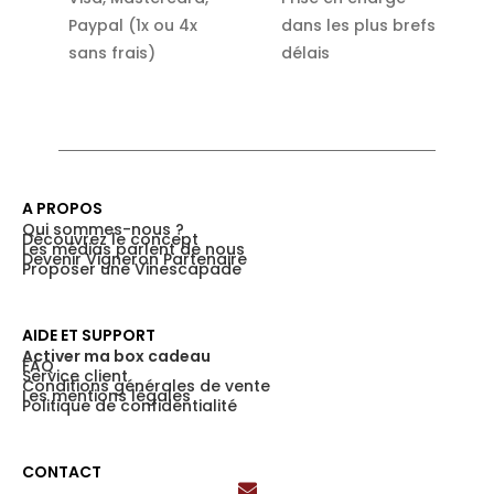
Paypal (1x ou 4x
dans les plus brefs
sans frais)
délais
A PROPOS
Qui sommes-nous ?
Découvrez le concept
Les médias parlent de nous
Devenir Vigneron Partenaire
Proposer une Vinescapade
AIDE ET SUPPORT
Activer ma box cadeau
FAQ
Service client
Conditions générales de vente
Les mentions légales
Politique de confidentialité
CONTACT