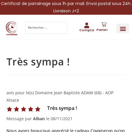
Certificat de parrainage sous 1h par mail. Envoi postal sous 24h.
Livraison J+2
Panier
Compte
PARRAINA
IDÉES CADEAUX AUTOUR DU VIN
VINESCAPE 
OFFRE 
Très sympa !
avis pour le(s) Domaine Jean Baptiste ADAM (68) - AOP
Alsace
Très sympa !
Message par
Alban
le
08/11/2021
Nous avons beaucoup apprécié le cadeau Covigneron qu’on