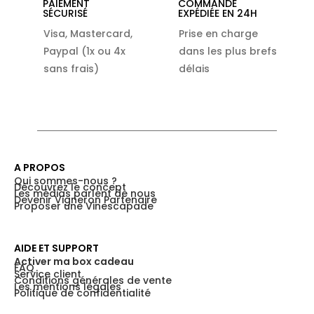
PAIEMENT
COMMANDE
SÉCURISÉ
EXPÉDIÉE EN 24H
Visa, Mastercard,
Prise en charge
Paypal (1x ou 4x
dans les plus brefs
sans frais)
délais
A PROPOS
Qui sommes-nous ?
Découvrez le concept
Les médias parlent de nous
Devenir Vigneron Partenaire
Proposer une Vinescapade
AIDE ET SUPPORT
Activer ma box cadeau
FAQ
Service client
Conditions générales de vente
Les mentions légales
Politique de confidentialité