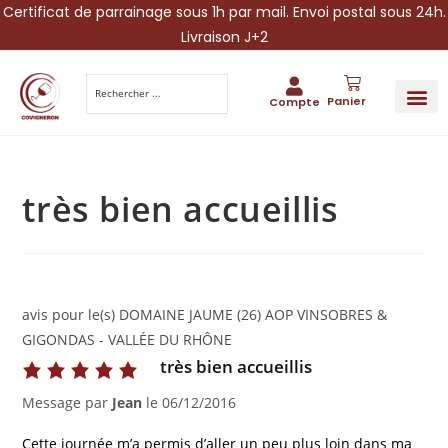
Certificat de parrainage sous 1h par mail. Envoi postal sous 24h.
Livraison J+2
Panier
Compte
PARRAINA
IDÉES CADEAUX AUTOUR DU VIN
VINESCAPE 
OFFRE 
très bien accueillis
avis pour le(s) DOMAINE JAUME (26) AOP VINSOBRES &
GIGONDAS - VALLÉE DU RHÔNE
très bien accueillis
Message par
Jean
le
06/12/2016
Cette journée m’a permis d’aller un peu plus loin dans ma