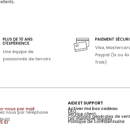
ellents.
PLUS DE 10 ANS
PAIEMENT SÉCURI
D'EXPÉRIENCE
Visa, Mastercard
Une équipe de
Paypal (1x ou 4x
passionnés de terroirs
frais)
AIDE ET SUPPORT
Activer ma box cadeau
z-nous par mail
FAQ
ez nous par téléphone
Service client
Conditions générales de ven
Les mentions légales
18h00
Politique de confidentialité
15 61