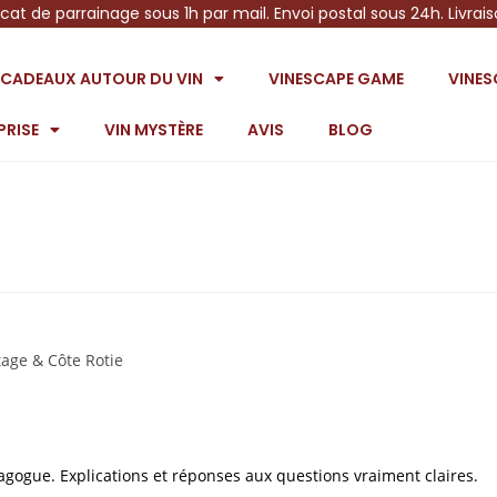
icat de parrainage sous 1h par mail. Envoi postal sous 24h. Livrai
S CADEAUX AUTOUR DU VIN
VINESCAPE GAME
VINE
PRISE
VIN MYSTÈRE
AVIS
BLOG
age & Côte Rotie
dagogue. Explications et réponses aux questions vraiment claires.