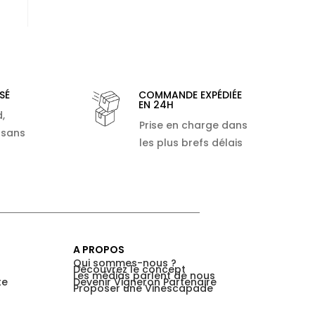
SÉ
COMMANDE EXPÉDIÉE
EN 24H
,
Prise en charge dans
 sans
les plus brefs délais
A PROPOS
Qui sommes-nous ?
Découvrez le concept
Les médias parlent de nous
te
Devenir Vigneron Partenaire
Proposer une Vinescapade