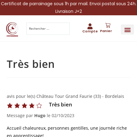
Certificat de parrainage sous 1h par mail. Envoi postal sous 24h.
Livraison J+2
Panier
Compte
PARRAINA
IDÉES CADEAUX AUTOUR DU VIN
VINESCAPE 
OFFRE 
Très bien
avis pour le(s) Château Tour Grand Faurie (33) - Bordelais
Très bien
Message par
Hugo
le
02/10/2023
Accueil chaleureux, personnes gentilles, une journée riche
en apprentissage!