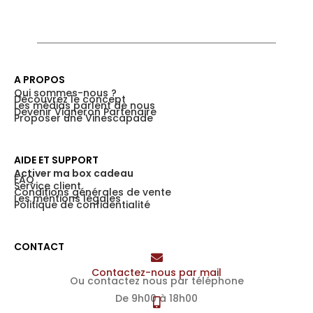
A PROPOS
Qui sommes-nous ?
Découvrez le concept
Les médias parlent de nous
Devenir Vigneron Partenaire
Proposer une Vinescapade
AIDE ET SUPPORT
Activer ma box cadeau
FAQ
Service client
Conditions générales de vente
Les mentions légales
Politique de confidentialité
CONTACT
Contactez-nous par mail
Ou contactez nous par téléphone
De 9h00 à 18h00