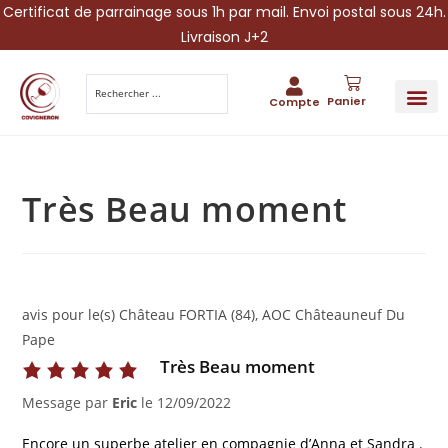
Certificat de parrainage sous 1h par mail. Envoi postal sous 24h.
Livraison J+2
Panier
Compte
PARRAINA
IDÉES CADEAUX AUTOUR DU VIN
VINESCAPE 
OFFRE 
Très Beau moment
avis pour le(s) Château FORTIA (84), AOC Châteauneuf Du
Pape
Très Beau moment
Message par
Eric
le
12/09/2022
Encore un superbe atelier en compagnie d’Anna et Sandra .