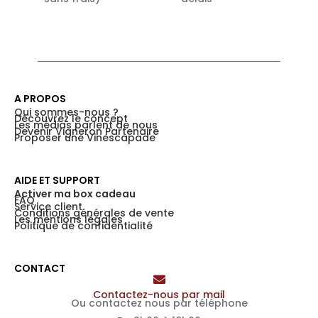
A PROPOS
Qui sommes-nous ?
Découvrez le concept
Les médias parlent de nous
Devenir Vigneron Partenaire
Proposer une Vinescapade
AIDE ET SUPPORT
Activer ma box cadeau
FAQ
Service client
Conditions générales de vente
Les mentions légales
Politique de confidentialité
CONTACT
Contactez-nous par mail
Ou contactez nous par téléphone