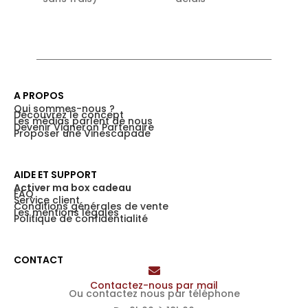
A PROPOS
Qui sommes-nous ?
Découvrez le concept
Les médias parlent de nous
Devenir Vigneron Partenaire
Proposer une Vinescapade
AIDE ET SUPPORT
Activer ma box cadeau
FAQ
Service client
Conditions générales de vente
Les mentions légales
Politique de confidentialité
CONTACT
Contactez-nous par mail
Ou contactez nous par téléphone