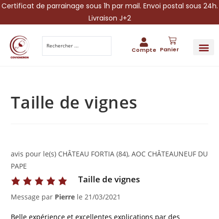
Certificat de parrainage sous 1h par mail. Envoi postal sous 24h.
Livraison J+2
Panier
Compte
PARRAINA
IDÉES CADEAUX AUTOUR DU VIN
VINESCAPE 
OFFRE 
Taille de vignes
avis pour le(s) CHÂTEAU FORTIA (84), AOC CHÂTEAUNEUF DU
PAPE
Taille de vignes
Message par
Pierre
le
21/03/2021
Belle expérience et excellentes explications par des