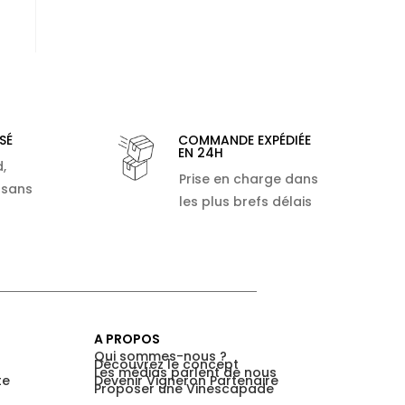
SÉ
COMMANDE EXPÉDIÉE
EN 24H
,
Prise en charge dans
 sans
les plus brefs délais
A PROPOS
Qui sommes-nous ?
Découvrez le concept
Les médias parlent de nous
te
Devenir Vigneron Partenaire
Proposer une Vinescapade