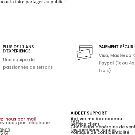
pour la faire partager au public !
PLUS DE 10 ANS
PAIEMENT SÉCURI
D'EXPÉRIENCE
Visa, Mastercard
Une équipe de
Paypal (1x ou 4x
passionnés de terroirs
frais)
AIDE ET SUPPORT
Activer ma box cadeau
z-nous par mail
FAQ
ez nous par téléphone
Service client
Conditions générales de ven
Les mentions légales
18h00
Politique de confidentialité
15 61