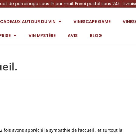
icat de parrainage sous 1h par mail. Envoi postal sous 24h. Livrai
S CADEAUX AUTOUR DU VIN
VINESCAPE GAME
VINE
PRISE
VIN MYSTÈRE
AVIS
BLOG
eil.
2 fois avons apprécié la sympathie de l’accueil , et surtout la