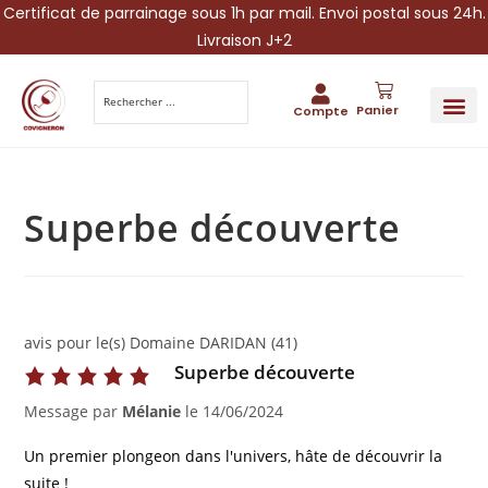
Certificat de parrainage sous 1h par mail. Envoi postal sous 24h.
Livraison J+2
Panier
Compte
PARRAINA
IDÉES CADEAUX AUTOUR DU VIN
VINESCAPE 
OFFRE 
Superbe découverte
avis pour le(s) Domaine DARIDAN (41)
Superbe découverte
Message par
Mélanie
le
14/06/2024
Un premier plongeon dans l'univers, hâte de découvrir la
suite !