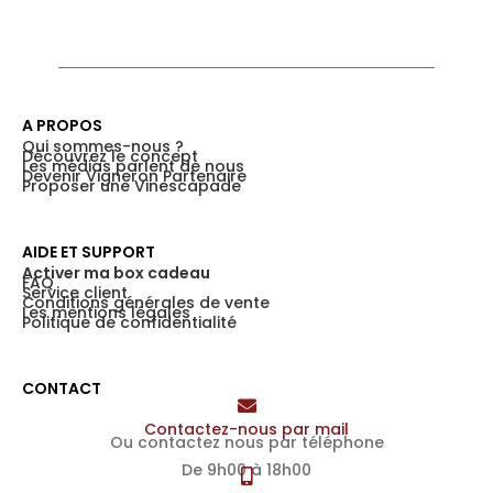
A PROPOS
Qui sommes-nous ?
Découvrez le concept
Les médias parlent de nous
Devenir Vigneron Partenaire
Proposer une Vinescapade
AIDE ET SUPPORT
Activer ma box cadeau
FAQ
Service client
Conditions générales de vente
Les mentions légales
Politique de confidentialité
CONTACT
Contactez-nous par mail
Ou contactez nous par téléphone
De 9h00 à 18h00