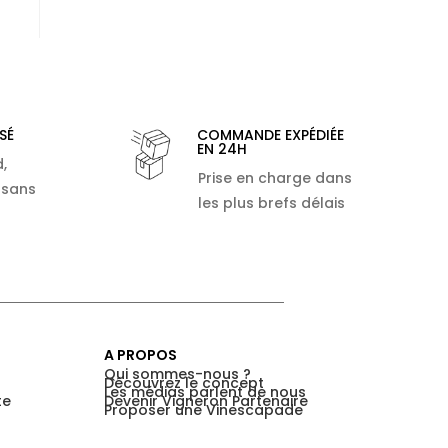
SÉ
COMMANDE EXPÉDIÉE
EN 24H
,
Prise en charge dans
 sans
les plus brefs délais
A PROPOS
Qui sommes-nous ?
Découvrez le concept
Les médias parlent de nous
te
Devenir Vigneron Partenaire
Proposer une Vinescapade