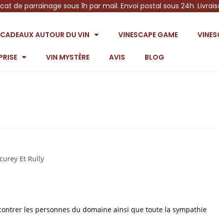
icat de parrainage sous 1h par mail. Envoi postal sous 24h. Livrai
S CADEAUX AUTOUR DU VIN
VINESCAPE GAME
VINE
PRISE
VIN MYSTÈRE
AVIS
BLOG
curey Et Rully
ontrer les personnes du domaine ainsi que toute la sympathie