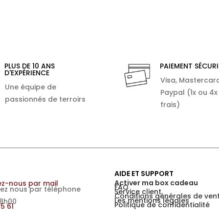
PLUS DE 10 ANS
PAIEMENT SÉCURI
D'EXPÉRIENCE
Visa, Mastercard
Une équipe de
Paypal (1x ou 4x
passionnés de terroirs
frais)
AIDE ET SUPPORT
Activer ma box cadeau
z-nous par mail
FAQ
ez nous par téléphone
Service client
Conditions générales de ven
Les mentions légales
18h00
Politique de confidentialité
15 61