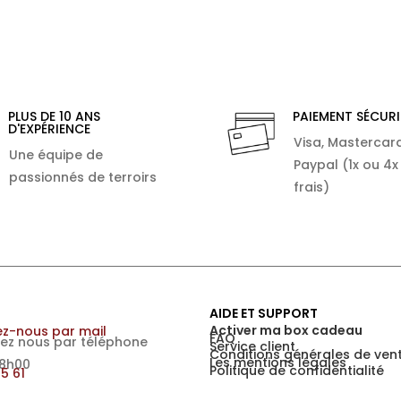
PLUS DE 10 ANS
PAIEMENT SÉCURI
D'EXPÉRIENCE
Visa, Mastercard
Une équipe de
Paypal (1x ou 4x
passionnés de terroirs
frais)
AIDE ET SUPPORT
Activer ma box cadeau
z-nous par mail
FAQ
ez nous par téléphone
Service client
Conditions générales de ven
Les mentions légales
18h00
Politique de confidentialité
15 61