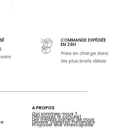
SÉ
COMMANDE EXPÉDIÉE
EN 24H
,
Prise en charge dans
 sans
les plus brefs délais
A PROPOS
Qui sommes-nous ?
Découvrez le concept
Les médias parlent de nous
te
Devenir Vigneron Partenaire
Proposer une Vinescapade