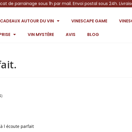
icat de parrainage sous 1h par mail. Envoi postal sous 24h. Livrai
S CADEAUX AUTOUR DU VIN
VINESCAPE GAME
VINE
PRISE
VIN MYSTÈRE
AVIS
BLOG
ait.
4)
à l écoute parfait