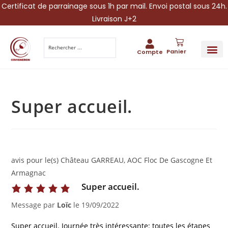
Certificat de parrainage sous 1h par mail. Envoi postal sous 24h.
Livraison J+2
Panier
Compte
PARRAINA
IDÉES CADEAUX AUTOUR DU VIN
VINESCAPE 
OFFRE 
Super accueil.
avis pour le(s) Château GARREAU, AOC Floc De Gascogne Et
Armagnac
Super accueil.
Message par
Loïc
le
19/09/2022
Super accueil. Journée très intéressante: toutes les étapes