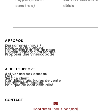
sans frais)
délais
A PROPOS
Qui sommes-nous ?
Découvrez le concept
Les médias parlent de nous
Devenir Vigneron Partenaire
Proposer une Vinescapade
AIDE ET SUPPORT
Activer ma box cadeau
FAQ
Service client
Conditions générales de vente
Les mentions légales
Politique de confidentialité
CONTACT
Contactez-nous par mail