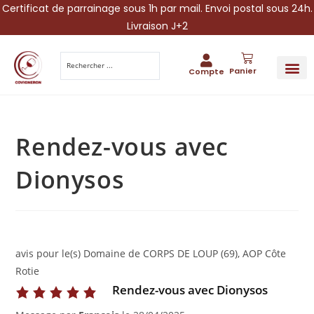
Certificat de parrainage sous 1h par mail. Envoi postal sous 24h.
Livraison J+2
Panier
Compte
PARRAINA
IDÉES CADEAUX AUTOUR DU VIN
VINESCAPE 
OFFRE 
Rendez-vous avec
Dionysos
avis pour le(s) Domaine de CORPS DE LOUP (69), AOP Côte
Rotie
Rendez-vous avec Dionysos