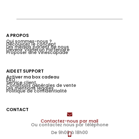
A PROPOS
Qui sommes-nous ?
Découvrez le concept
Les médias parlent de nous
Devenir Vigneron Partenaire
Proposer une Vinescapade
AIDE ET SUPPORT
Activer ma box cadeau
FAQ
Service client
Conditions générales de vente
Les mentions légales
Politique de confidentialité
CONTACT
Contactez-nous par mail
Ou contactez nous par téléphone
De 9h00 à 18h00