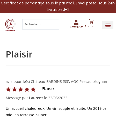
Certificat de parrainage sous 1h par mail. Envoi postal sous 24h.
Livraison J+2
Panier
Compte
PARRAINA
IDÉES CADEAUX AUTOUR DU VIN
VINESCAPE 
OFFRE 
Plaisir
avis pour le(s) Château BARDINS (33), AOC Pessac-Léognan
Plaisir
Message par
Laurent
le
22/05/2022
Un accueil chaleureux. Un vin souple et fruité. Un 2019 ce
midi en terrasse. Super