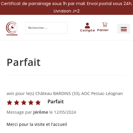
Certificat de parrainage sous 1h par mail. Envoi postal sous 24h.
Livraison J+2
Panier
Compte
PARRAINA
IDÉES CADEAUX AUTOUR DU VIN
VINESCAPE 
OFFRE 
Parfait
avis pour le(s) Château BARDINS (33), AOC Pessac-Léognan
Parfait
Message par
Jérôme
le
12/05/2024
Merci pour la visite et l'accueil