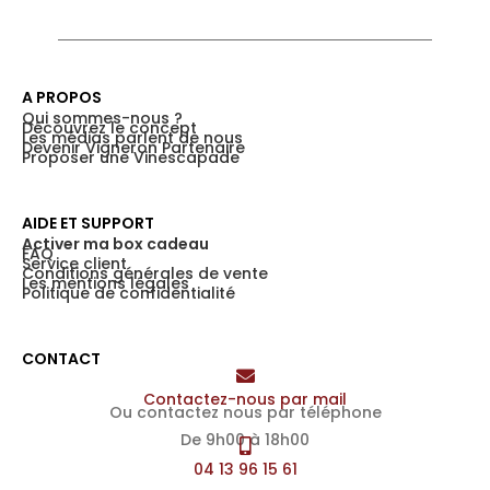
A PROPOS
Qui sommes-nous ?
Découvrez le concept
Les médias parlent de nous
Devenir Vigneron Partenaire
Proposer une Vinescapade
AIDE ET SUPPORT
Activer ma box cadeau
FAQ
Service client
Conditions générales de vente
Les mentions légales
Politique de confidentialité
CONTACT
Contactez-nous par mail
Ou contactez nous par téléphone
De 9h00 à 18h00
04 13 96 15 61