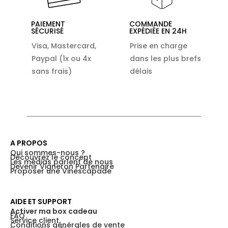
PAIEMENT
COMMANDE
SÉCURISÉ
EXPÉDIÉE EN 24H
Visa, Mastercard,
Prise en charge
Paypal (1x ou 4x
dans les plus brefs
sans frais)
délais
A PROPOS
Qui sommes-nous ?
Découvrez le concept
Les médias parlent de nous
Devenir Vigneron Partenaire
Proposer une Vinescapade
AIDE ET SUPPORT
Activer ma box cadeau
FAQ
Service client
Conditions générales de vente