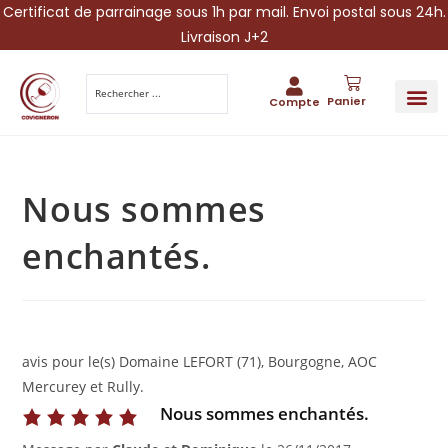
Certificat de parrainage sous 1h par mail. Envoi postal sous 24h.
Livraison J+2
Panier
Compte
PARRAINA
IDÉES CADEAUX AUTOUR DU VIN
VINESCAPE 
OFFRE 
Nous sommes
enchantés.
avis pour le(s) Domaine LEFORT (71), Bourgogne, AOC
Mercurey et Rully.
Nous sommes enchantés.