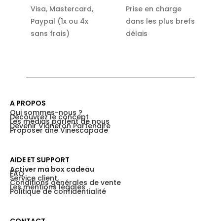
Visa, Mastercard,
Prise en charge
Paypal (1x ou 4x
dans les plus brefs
sans frais)
délais
A PROPOS
Qui sommes-nous ?
Découvrez le concept
Les médias parlent de nous
Devenir Vigneron Partenaire
Proposer une Vinescapade
AIDE ET SUPPORT
Activer ma box cadeau
FAQ
Service client
Conditions générales de vente
Les mentions légales
Politique de confidentialité