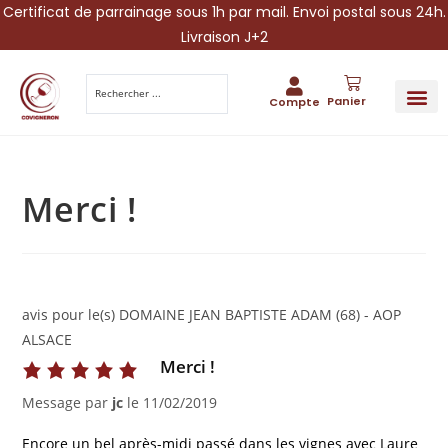
Certificat de parrainage sous 1h par mail. Envoi postal sous 24h.
Livraison J+2
Panier
Compte
PARRAINA
IDÉES CADEAUX AUTOUR DU VIN
VINESCAPE 
OFFRE 
Merci !
avis pour le(s) DOMAINE JEAN BAPTISTE ADAM (68) - AOP
ALSACE
Merci !
Message par
jc
le
11/02/2019
Encore un bel après-midi passé dans les vignes avec Laure