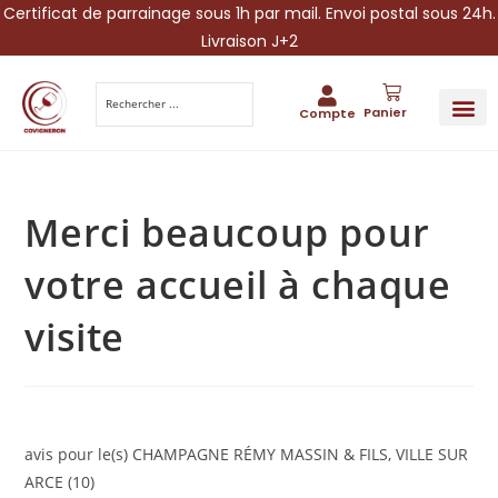
Certificat de parrainage sous 1h par mail. Envoi postal sous 24h.
Livraison J+2
Panier
Compte
PARRAINA
IDÉES CADEAUX AUTOUR DU VIN
VINESCAPE 
OFFRE 
Merci beaucoup pour
votre accueil à chaque
visite
avis pour le(s) CHAMPAGNE RÉMY MASSIN & FILS, VILLE SUR
ARCE (10)