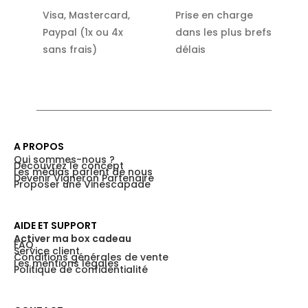
Visa, Mastercard,
Prise en charge
Paypal (1x ou 4x
dans les plus brefs
sans frais)
délais
A PROPOS
Qui sommes-nous ?
Découvrez le concept
Les médias parlent de nous
Devenir Vigneron Partenaire
Proposer une Vinescapade
AIDE ET SUPPORT
Activer ma box cadeau
FAQ
Service client
Conditions générales de vente
Les mentions légales
Politique de confidentialité