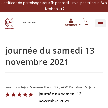
Certificat de parrainage sous 1h par mail. Envoi postal sous 24h.
Livraison J+2
Panier
Compte
PARRAINA
IDÉES CADEAUX AUTOUR DU VIN
VINESCAPE 
OFFRE 
journée du samedi 13
novembre 2021
avis pour le(s) Domaine Baud (39), AOC Des Vins Du Jura.
journée du samedi 13
novembre 2021