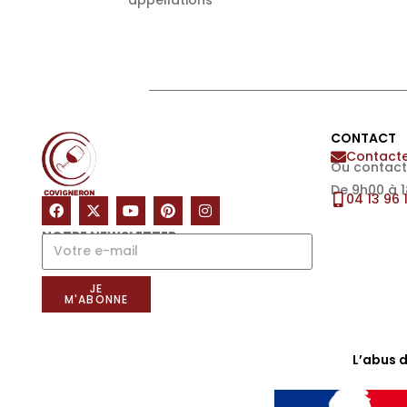
appellations
CONTACT
Contacte
Ou contact
De 9h00 à 
04 13 96 
NOTRE NEWSLETTER
JE
M'ABONNE
L’abus 