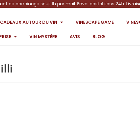
icat de parrainage sous 1h par mail. Envoi postal sous 24h. Livrai
S CADEAUX AUTOUR DU VIN
VINESCAPE GAME
VINE
PRISE
VIN MYSTÈRE
AVIS
BLOG
lli