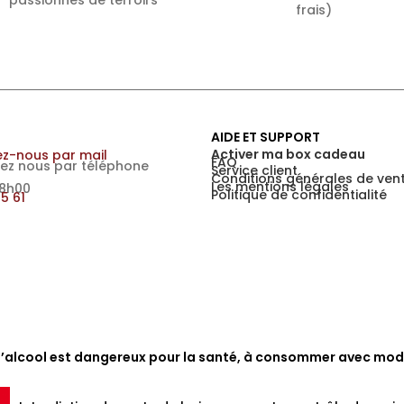
passionnés de terroirs
frais)
AIDE ET SUPPORT
Activer ma box cadeau
z-nous par mail
FAQ
ez nous par téléphone
Service client
Conditions générales de ven
Les mentions légales
18h00
Politique de confidentialité
15 61
d’alcool est dangereux pour la santé, à consommer avec mod