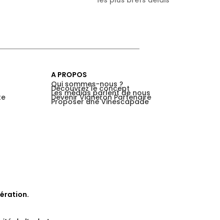
les plus brefs délais
A PROPOS
Qui sommes-nous ?
Découvrez le concept
Les médias parlent de nous
te
Devenir Vigneron Partenaire
Proposer une Vinescapade
ération.