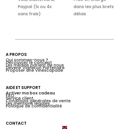
Paypal (1x ou 4x
dans les plus brefs
sans frais)
délais
A PROPOS
Qui sommes-nous ?
Découvrez le concept
Les médias parlent de nous
Devenir Vigneron Partenaire
Proposer une Vinescapade
AIDE ET SUPPORT
Activer ma box cadeau
FAQ
Service client
Conditions générales de vente
Les mentions légales
Politique de confidentialité
CONTACT