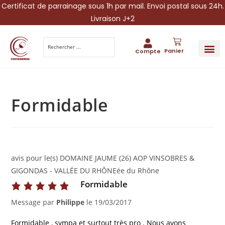
Certificat de parrainage sous 1h par mail. Envoi postal sous 24h.
Livraison J+2
Panier
Compte
PARRAINA
IDÉES CADEAUX AUTOUR DU VIN
VINESCAPE 
OFFRE 
Formidable
avis pour le(s) DOMAINE JAUME (26) AOP VINSOBRES &
GIGONDAS - VALLÉE DU RHÔNEée du Rhône
Formidable
Message par
Philippe
le
19/03/2017
Formidable , sympa et surtout très pro . Nous avons