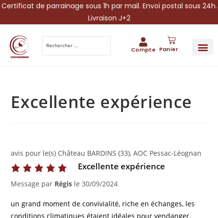
Certificat de parrainage sous 1h par mail. Envoi postal sous 24h.
Livraison J+2
Panier
Compte
PARRAINA
IDÉES CADEAUX AUTOUR DU VIN
VINESCAPE 
OFFRE 
Excellente expérience
avis pour le(s) Château BARDINS (33), AOC Pessac-Léognan
Excellente expérience
Message par
Régis
le
30/09/2024
un grand moment de convivialité, riche en échanges, les
conditions climatiques étaient idéales pour vendanger.