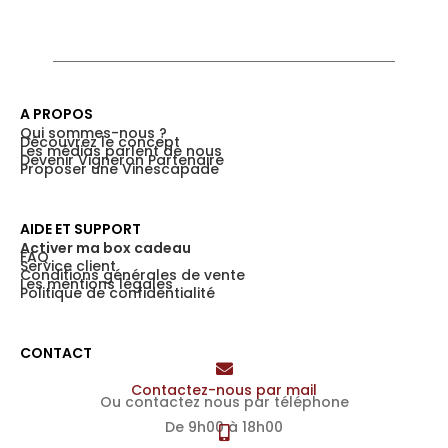
A PROPOS
Qui sommes-nous ?
Découvrez le concept
Les médias parlent de nous
Devenir Vigneron Partenaire
Proposer une Vinescapade
AIDE ET SUPPORT
Activer ma box cadeau
FAQ
Service client
Conditions générales de vente
Les mentions légales
Politique de confidentialité
CONTACT
Contactez-nous par mail
Ou contactez nous par téléphone
De 9h00 à 18h00