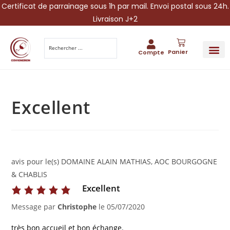
Certificat de parrainage sous 1h par mail. Envoi postal sous 24h.
Livraison J+2
Panier
Compte
PARRAINA
IDÉES CADEAUX AUTOUR DU VIN
VINESCAPE 
OFFRE 
Excellent
avis pour le(s) DOMAINE ALAIN MATHIAS, AOC BOURGOGNE
& CHABLIS
Excellent
Message par
Christophe
le
05/07/2020
très bon accueil et bon échange.