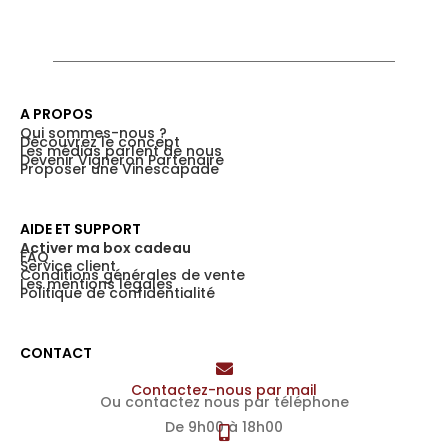
A PROPOS
Qui sommes-nous ?
Découvrez le concept
Les médias parlent de nous
Devenir Vigneron Partenaire
Proposer une Vinescapade
AIDE ET SUPPORT
Activer ma box cadeau
FAQ
Service client
Conditions générales de vente
Les mentions légales
Politique de confidentialité
CONTACT
Contactez-nous par mail
Ou contactez nous par téléphone
De 9h00 à 18h00