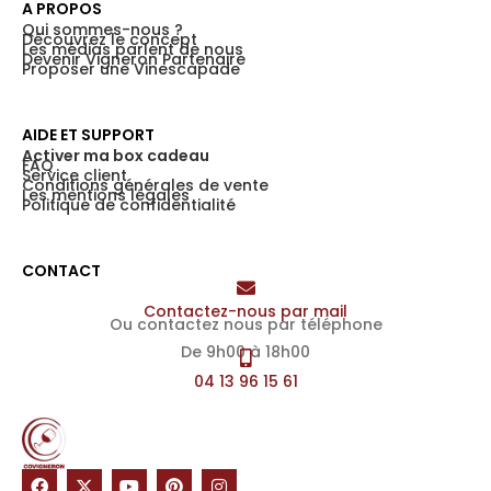
A PROPOS
Qui sommes-nous ?
Découvrez le concept
Les médias parlent de nous
Devenir Vigneron Partenaire
Proposer une Vinescapade
AIDE ET SUPPORT
Activer ma box cadeau
FAQ
Service client
Conditions générales de vente
Les mentions légales
Politique de confidentialité
CONTACT
Contactez-nous par mail
Ou contactez nous par téléphone
De 9h00 à 18h00
04 13 96 15 61