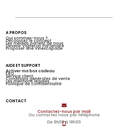
A PROPOS
Qui sommes-nous ?
Découvrez le concept
Les médias parlent de nous
Devenir Vigneron Partenaire
Proposer une Vinescapade
AIDE ET SUPPORT
Activer ma box cadeau
FAQ
Service client
Conditions générales de vente
Les mentions légales
Politique de confidentialité
CONTACT
Contactez-nous par mail
Ou contactez nous par téléphone
De 9h00 à 18h00