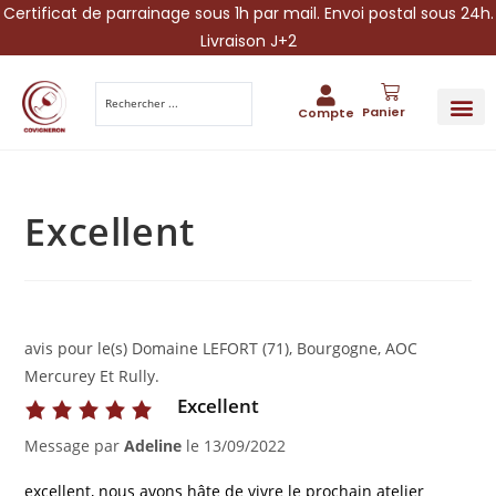
Certificat de parrainage sous 1h par mail. Envoi postal sous 24h.
Livraison J+2
Panier
Compte
PARRAINA
IDÉES CADEAUX AUTOUR DU VIN
VINESCAPE 
OFFRE 
Excellent
avis pour le(s) Domaine LEFORT (71), Bourgogne, AOC
Mercurey Et Rully.
Excellent
Message par
Adeline
le
13/09/2022
excellent, nous avons hâte de vivre le prochain atelier